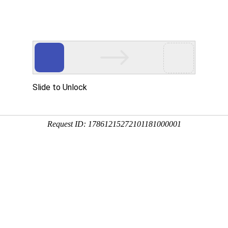
首
关
业
合
新